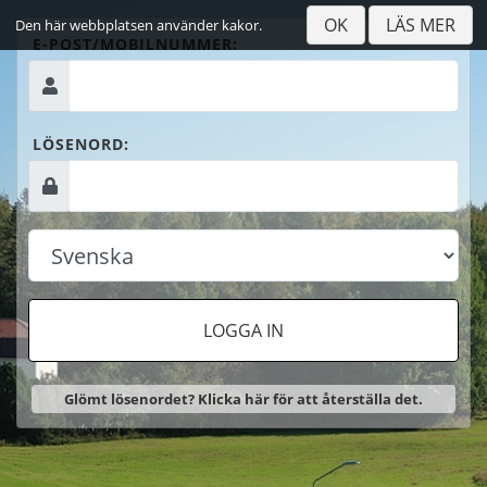
OK
LÄS MER
Den här webbplatsen använder kakor.
E-POST/MOBILNUMMER:
LÖSENORD:
LOGGA IN
Glömt lösenordet? Klicka här för att återställa det.